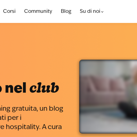
Corsi
Community
Blog
Su di noi
club
 nel
ing gratuita, un blog
i per i
e hospitality. A cura