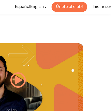
EspañolEnglish
Únete al club!
Iniciar se