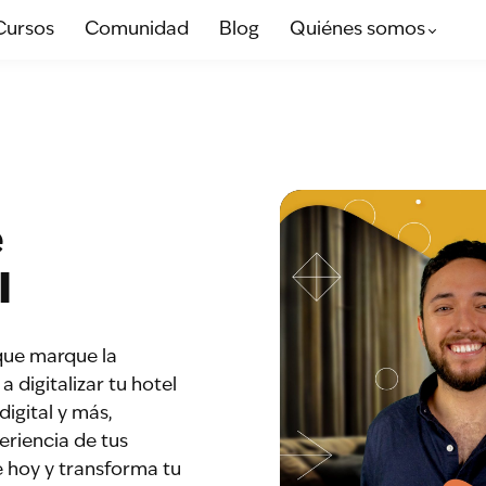
Cursos
Comunidad
Blog
Quiénes somos
e
l
que marque la
a digitalizar tu hotel
igital y más,
riencia de tus
e hoy y transforma tu