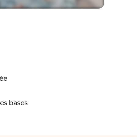
rée
les bases