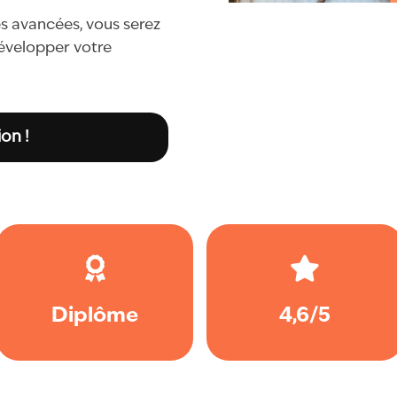
es avancées, vous serez
développer votre
on !
Diplôme
4,6/5