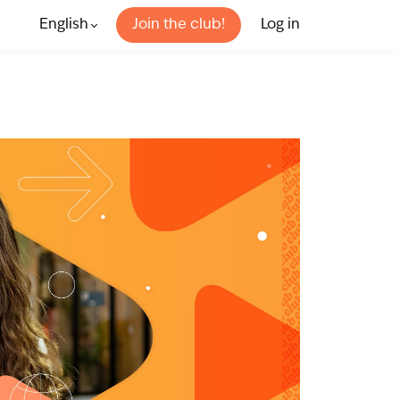
English
Join the club!
Log in